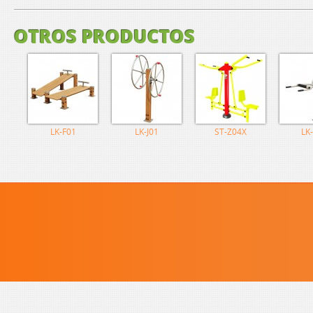
OTROS PRODUCTOS
LK-F01
LK-J01
ST-Z04X
LK