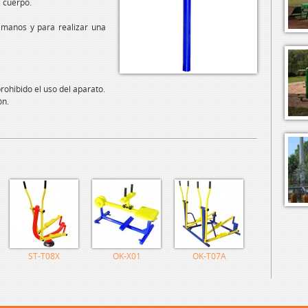
l cuerpo.
 manos y para realizar una
ohibido el uso del aparato.
ón.
ST-T08X
OK-X01
OK-T07A