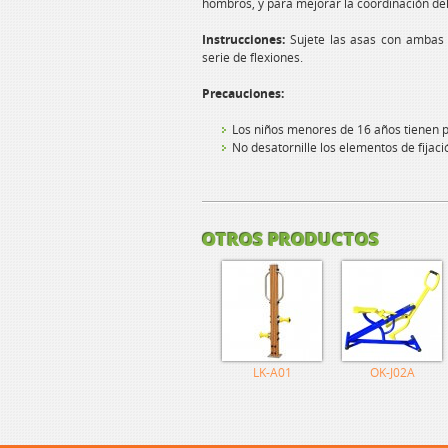
hombros, y para mejorar la coordinación de
Instrucciones:
Sujete las asas con ambas
serie de flexiones.
Precauciones:
Los niños menores de 16 años tienen pr
No desatornille los elementos de fijaci
OTROS PRODUCTOS
LK-A01
OK-J02A