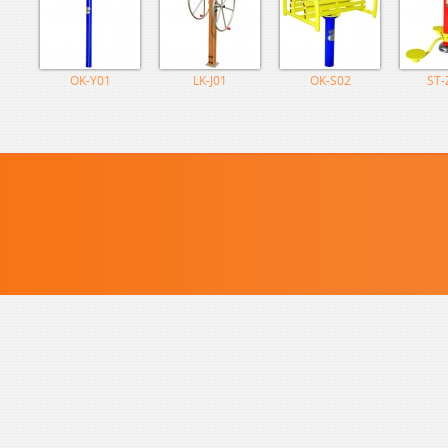
OK-Y01
LK-J01
OK-S02
ST-