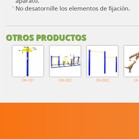
aparato.
No desatornille los elementos de fijación.
OTROS PRODUCTOS
OK-Y01
OK-X02
OK-D02
LK