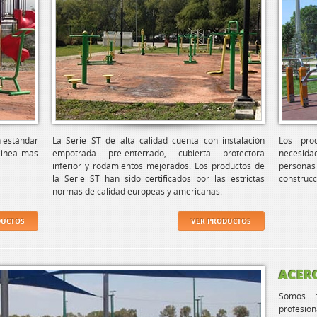
n estándar
La Serie ST de alta calidad cuenta con instalación
Los pro
 linea mas
empotrada pre-enterrado, cubierta protectora
necesida
inferior y rodamientos mejorados. Los productos de
personas
la Serie ST han sido certificados por las estrictas
construcc
normas de calidad europeas y americanas.
DUCTOS
VER PRODUCTOS
ACER
Somos f
profesion