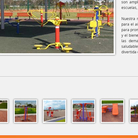
son ampli
escuelas,
Nuestra 
para el a
para prom
y el bien
las dema
saludabl
divertida